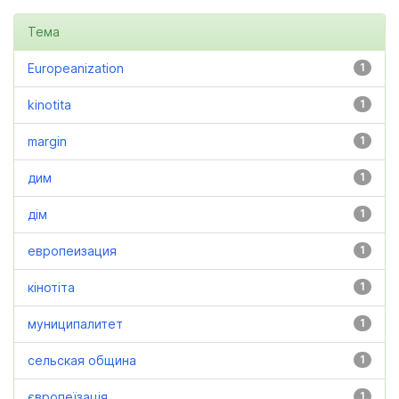
Тема
Europeanization
1
kinotita
1
margin
1
дим
1
дім
1
европеизация
1
кінотіта
1
муниципалитет
1
сельская община
1
європеїзація
1