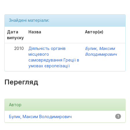
Знайдені матеріали:
Дата
Назва
Автор(и)
випуску
2010
Діяльність органів
Булик, Максим
місцевого
Володимирович
самоврядування Греції в
умовах європеїзації
Перегляд
Автор
Булик, Максим Володимирович
1