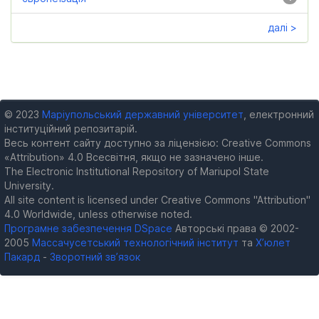
далі >
© 2023
Маріупольський державний університет
, електронний
інституційний репозитарій.
Весь контент сайту доступно за ліцензією: Creative Commons
«Attribution» 4.0 Всесвітня, якщо не зазначено інше.
The Electronic Institutional Repository of Mariupol State
University.
All site content is licensed under Creative Commons "Attribution"
4.0 Worldwide, unless otherwise noted.
Програмне забезпечення DSpace
Авторські права © 2002-
2005
Массачусетський технологічний інститут
та
Х’юлет
Пакард
-
Зворотний зв’язок