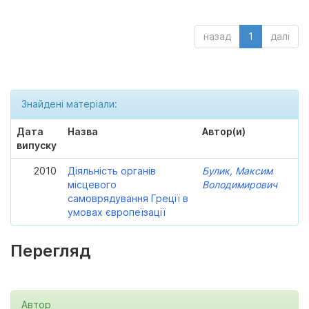
назад
1
далі
Знайдені матеріали:
Дата
Назва
Автор(и)
випуску
2010
Діяльність органів
Булик, Максим
місцевого
Володимирович
самоврядування Греції в
умовах європеїзації
Перегляд
Автор