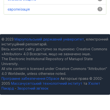
європеїзація
1
© 2023
Маріупольський державний університет
, електронний
інституційний репозитарій.
Весь контент сайту доступно за ліцензією: Creative Commons
«Attribution» 4.0 Всесвітня, якщо не зазначено інше.
The Electronic Institutional Repository of Mariupol State
University.
All site content is licensed under Creative Commons "Attribution"
4.0 Worldwide, unless otherwise noted.
Програмне забезпечення DSpace
Авторські права © 2002-
2005
Массачусетський технологічний інститут
та
Х’юлет
Пакард
-
Зворотний зв’язок