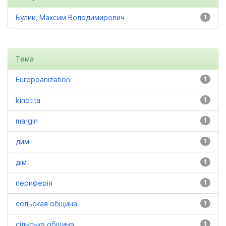
Булик, Максим Володимирович
1
Тема
Europeanization
1
kinotita
1
margin
1
дим
1
дім
1
периферія
1
сельская община
1
сільська община
1