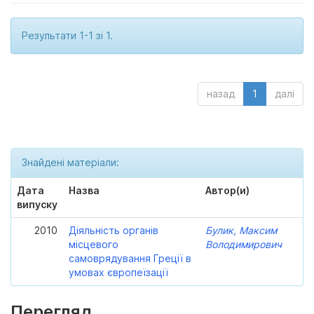
Результати 1-1 зі 1.
назад
1
далі
Знайдені матеріали:
Дата
Назва
Автор(и)
випуску
2010
Діяльність органів
Булик, Максим
місцевого
Володимирович
самоврядування Греції в
умовах європеїзації
Перегляд