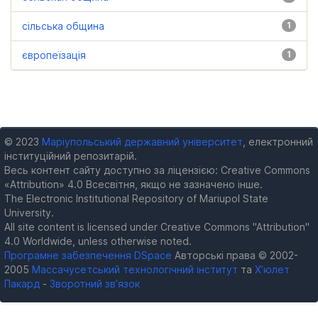
сільська община
1
європеїзація
1
© 2023
Маріупольський державний університет
, електронний
інституційний репозитарій.
Весь контент сайту доступно за ліцензією: Creative Commons
«Attribution» 4.0 Всесвітня, якщо не зазначено інше.
The Electronic Institutional Repository of Mariupol State
University.
All site content is licensed under Creative Commons "Attribution"
4.0 Worldwide, unless otherwise noted.
Програмне забезпечення DSpace
Авторські права © 2002-
2005
Массачусетський технологічний інститут
та
Х’юлет
Пакард
-
Зворотний зв’язок