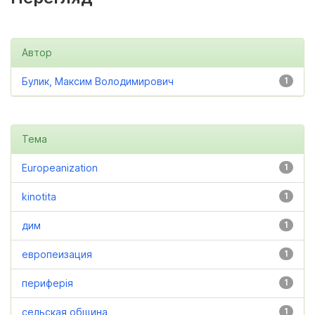
Автор
Булик, Максим Володимирович
1
Тема
Europeanization
1
kinotita
1
дим
1
европеизация
1
периферія
1
сельская община
1