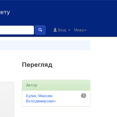
тету
Вхід:
Мова
Перегляд
Автор
Булик, Максим
1
Володимирович