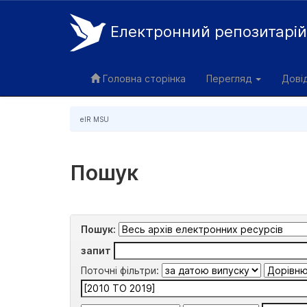
Електронний репозитарі
Skip
navigation
Головна сторінка
Перегляд
Дові
eIR MSU
Пошук
Пошук:
запит
Поточні фільтри: