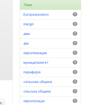
Тема
Europeanization
1
margin
1
дим
1
дім
1
европеизация
1
муниципалитет
1
периферія
1
сельская община
1
сільська община
1
європеїзація
1