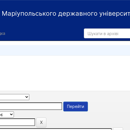
й
Маріупольського державного універси
дка