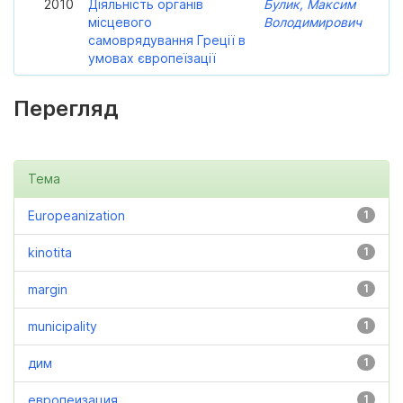
2010
Діяльність органів
Булик, Максим
місцевого
Володимирович
самоврядування Греції в
умовах європеїзації
Перегляд
Тема
Europeanization
1
kinotita
1
margin
1
municipality
1
дим
1
европеизация
1