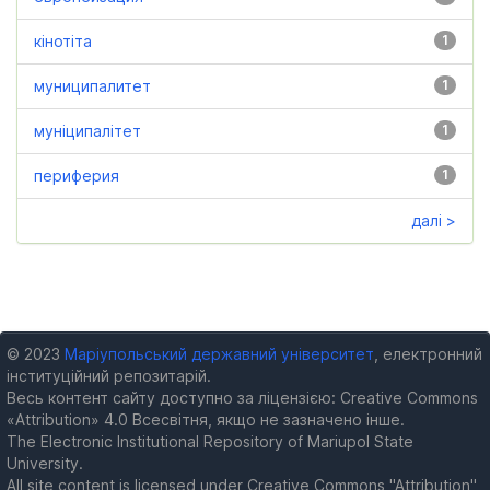
кінотіта
1
муниципалитет
1
муніципалітет
1
периферия
1
далі >
© 2023
Маріупольський державний університет
, електронний
інституційний репозитарій.
Весь контент сайту доступно за ліцензією: Creative Commons
«Attribution» 4.0 Всесвітня, якщо не зазначено інше.
The Electronic Institutional Repository of Mariupol State
University.
All site content is licensed under Creative Commons "Attribution"