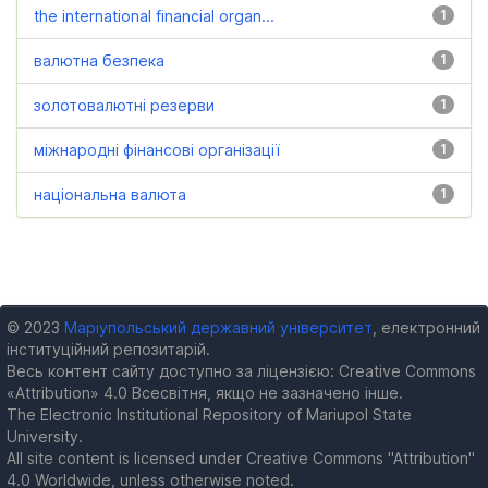
the international financial organ...
1
валютна безпека
1
золотовалютні резерви
1
міжнародні фінансові організації
1
національна валюта
1
© 2023
Маріупольський державний університет
, електронний
інституційний репозитарій.
Весь контент сайту доступно за ліцензією: Creative Commons
«Attribution» 4.0 Всесвітня, якщо не зазначено інше.
The Electronic Institutional Repository of Mariupol State
University.
All site content is licensed under Creative Commons "Attribution"
4.0 Worldwide, unless otherwise noted.