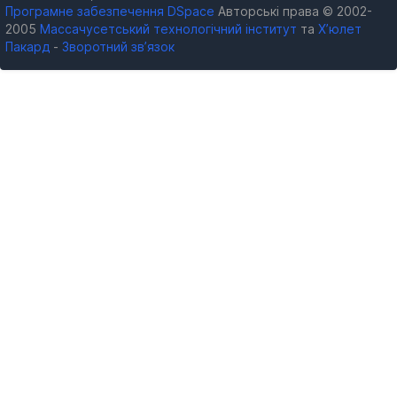
Програмне забезпечення DSpace
Авторські права © 2002-
2005
Массачусетський технологічний інститут
та
Х’юлет
Пакард
-
Зворотний зв’язок