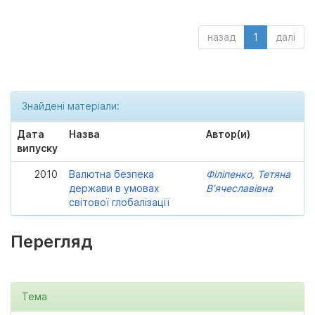
назад
1
далі
Знайдені матеріали:
Дата
Назва
Автор(и)
випуску
2010
Валютна безпека
Філіпенко, Тетяна
держави в умовах
В'ячеславівна
світової глобалізації
Перегляд
Тема