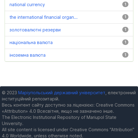
national currency
1
the international financial organ...
1
золотовалютні резерви
1
національна валюта
1
іноземна валюта
1
© 2023
Маріупольський державний університет
, електронний
інституційний репозитарій.
Весь контент сайту доступно за ліцензією: Creative Commons
«Attribution» 4.0 Всесвітня, якщо не зазначено інше.
The Electronic Institutional Repository of Mariupol State
University.
All site content is licensed under Creative Commons "Attribution"
4.0 Worldwide, unless otherwise noted.