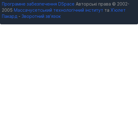
Програмне забезпечення DSpace
Авторські права © 2002-
2005
Массачусетський технологічний інститут
та
Х’юлет
Пакард
-
Зворотний зв’язок