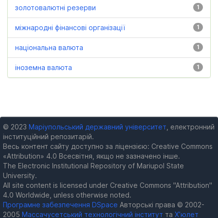
золотовалютні резерви
1
міжнародні фінансові організації
1
національна валюта
1
іноземна валюта
1
© 2023
Маріупольський державний університет
, електронний
інституційний репозитарій.
Весь контент сайту доступно за ліцензією: Creative Commons
«Attribution» 4.0 Всесвітня, якщо не зазначено інше.
The Electronic Institutional Repository of Mariupol State
University.
All site content is licensed under Creative Commons "Attribution"
4.0 Worldwide, unless otherwise noted.
Програмне забезпечення DSpace
Авторські права © 2002-
2005
Массачусетський технологічний інститут
та
Х’юлет