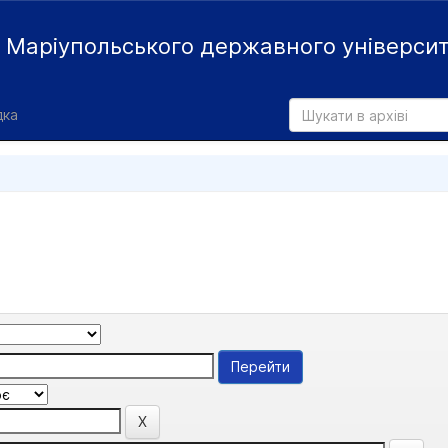
й
Маріупольського державного універси
дка