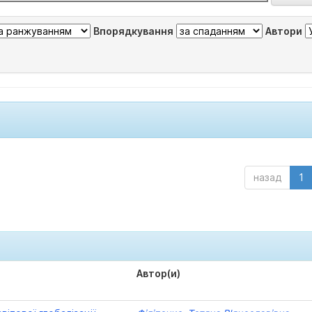
Впорядкування
Автори
назад
1
Автор(и)