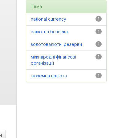
Тема
national currency
1
валютна безпека
1
золотовалютні резерви
1
міжнародні фінансові
1
організації
іноземна валюта
1