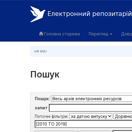
Електронний репозитарі
Skip
navigation
Головна сторінка
Перегляд
Дові
eIR MSU
Пошук
Пошук:
запит
Поточні фільтри: