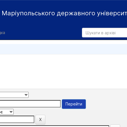
й
Маріупольського державного універси
дка