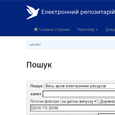
Електронний репозитарі
Skip
navigation
Головна сторінка
Перегляд
Дові
eIR MSU
Пошук
Пошук:
запит
Поточні фільтри: