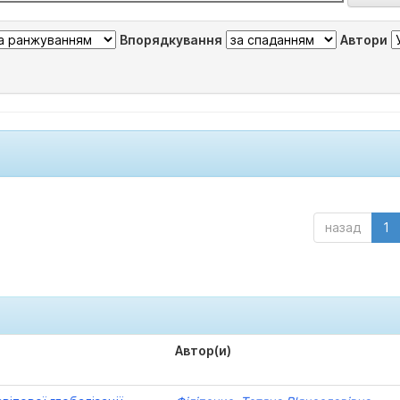
Впорядкування
Автори
назад
1
Автор(и)