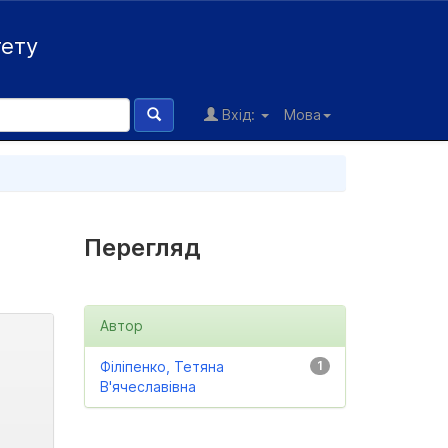
тету
Вхід:
Мова
Перегляд
Автор
Філіпенко, Тетяна
1
В'ячеславівна