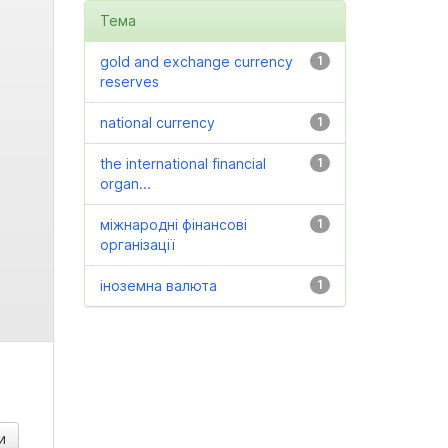
Тема
gold and exchange currency
1
reserves
national currency
1
the international financial
1
organ...
міжнародні фінансові
1
організації
іноземна валюта
1