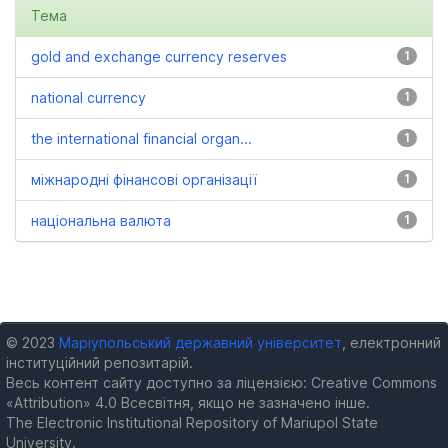
Тема
gold and exchange currency reserves
1
national currency
1
the international financial organ...
1
міжнародні фінансові організації
1
національна валюта
1
© 2023
Маріупольський державний університет
, електронний
інституційний репозитарій.
Весь контент сайту доступно за ліцензією: Creative Commons
«Attribution» 4.0 Всесвітня, якщо не зазначено інше.
The Electronic Institutional Repository of Mariupol State
University.