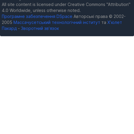
All site content is licensed under Creative Commons "Attribution"
4.0 Worldwide, unless otherwise noted.
Програмне забезпечення DSpace
Авторські права © 2002-
2005
Массачусетський технологічний інститут
та
Х’юлет
Пакард
-
Зворотний зв’язок