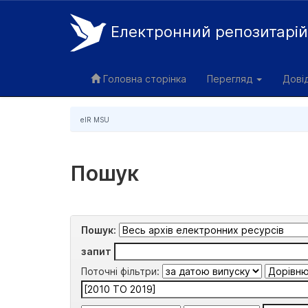
Електронний репозитарі
Skip
navigation
Головна сторінка
Перегляд
Дові
eIR MSU
Пошук
Пошук:
запит
Поточні фільтри: