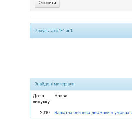
Результати 1-1 зі 1.
Знайдені матеріали:
Дата
Назва
випуску
2010
Валютна безпека держави в умовах св