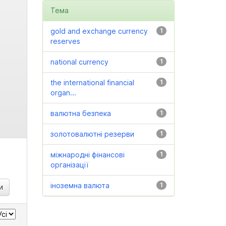
Тема
gold and exchange currency
1
reserves
national currency
1
the international financial
1
organ...
валютна безпека
1
золотовалютні резерви
1
міжнародні фінансові
1
організації
іноземна валюта
1