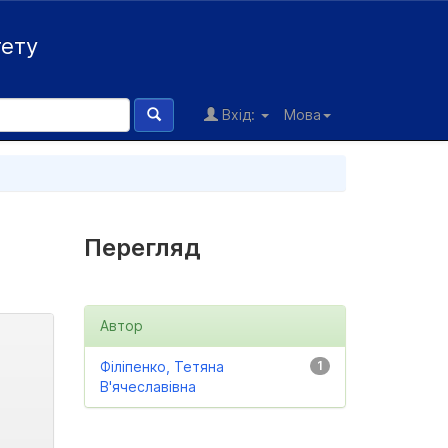
тету
Вхід:
Мова
Перегляд
Автор
Філіпенко, Тетяна
1
В'ячеславівна