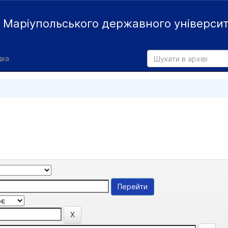
й
Маріупольського державного універси
дка