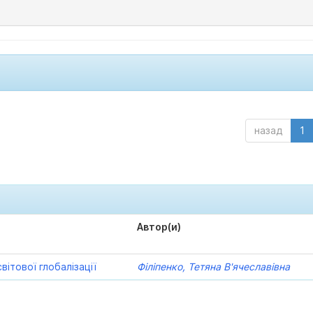
назад
1
Автор(и)
ітової глобалізації
Філіпенко, Тетяна В'ячеславівна