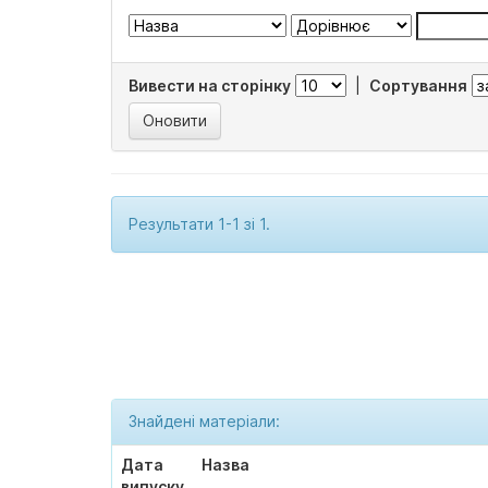
Вивести на сторінку
|
Сортування
Результати 1-1 зі 1.
Знайдені матеріали:
Дата
Назва
випуску