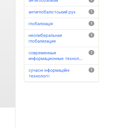
антиглобализм
антиглобалістський рух
1
глобалізація
1
неолиберальная
1
глобализация
современные
1
информационные технол...
сучасні інформаційні
1
технології