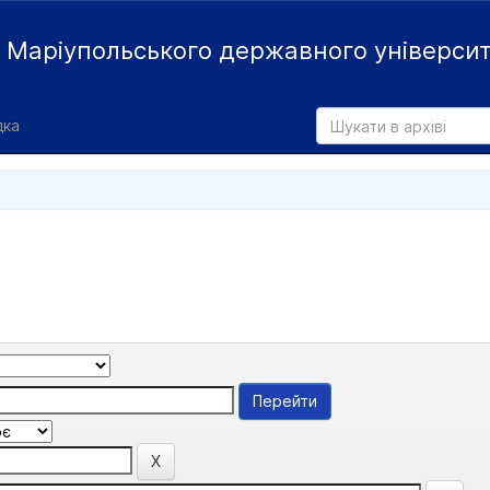
й
Маріупольського державного універси
дка