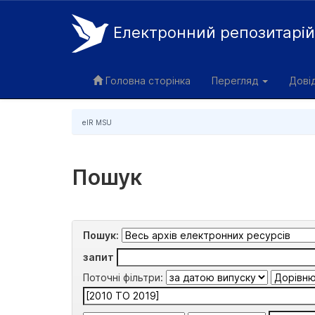
Електронний репозитарі
Skip
navigation
Головна сторінка
Перегляд
Дові
eIR MSU
Пошук
Пошук:
запит
Поточні фільтри: