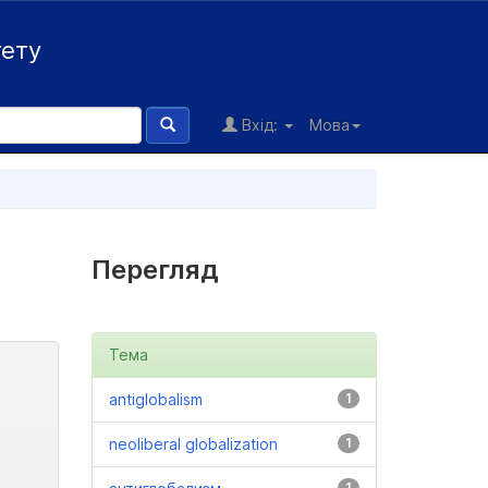
тету
Вхід:
Мова
Перегляд
Тема
antiglobalism
1
neoliberal globalization
1
1