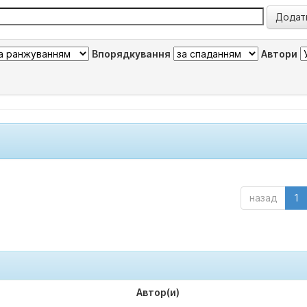
Впорядкування
Автори
назад
1
Автор(и)