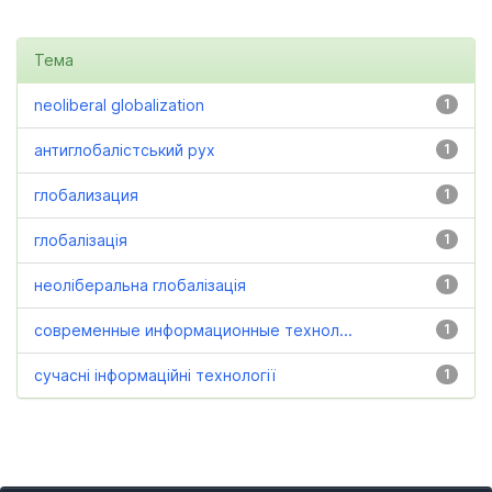
Тема
neoliberal globalization
1
антиглобалістський рух
1
глобализация
1
глобалізація
1
неоліберальна глобалізація
1
современные информационные технол...
1
сучасні інформаційні технології
1