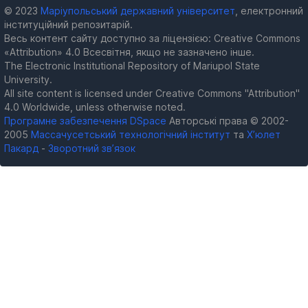
© 2023
Маріупольський державний університет
, електронний
інституційний репозитарій.
Весь контент сайту доступно за ліцензією: Creative Commons
«Attribution» 4.0 Всесвітня, якщо не зазначено інше.
The Electronic Institutional Repository of Mariupol State
University.
All site content is licensed under Creative Commons "Attribution"
4.0 Worldwide, unless otherwise noted.
Програмне забезпечення DSpace
Авторські права © 2002-
2005
Массачусетський технологічний інститут
та
Х’юлет
Пакард
-
Зворотний зв’язок