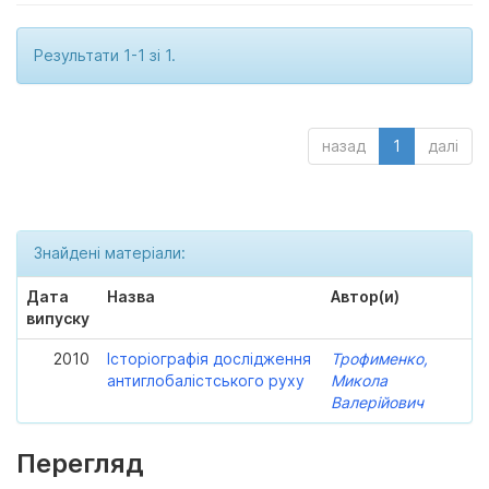
Результати 1-1 зі 1.
назад
1
далі
Знайдені матеріали:
Дата
Назва
Автор(и)
випуску
2010
Історіографія дослідження
Трофименко,
антиглобалістського руху
Микола
Валерійович
Перегляд