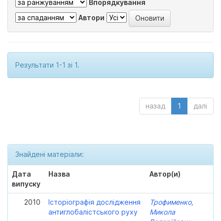
Впорядкування
Автори
Результати 1-1 зі 1.
назад
1
далі
Знайдені матеріали:
Дата
Назва
Автор(и)
випуску
2010
Історіографія дослідження
Трофименко,
антиглобалістського руху
Микола