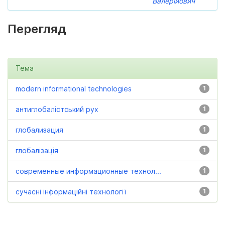
Валерійович
Перегляд
Тема
modern informational technologies
1
антиглобалістський рух
1
глобализация
1
глобалізація
1
современные информационные технол...
1
сучасні інформаційні технології
1