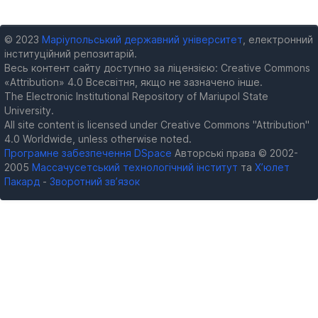
© 2023
Маріупольський державний університет
, електронний
інституційний репозитарій.
Весь контент сайту доступно за ліцензією: Creative Commons
«Attribution» 4.0 Всесвітня, якщо не зазначено інше.
The Electronic Institutional Repository of Mariupol State
University.
All site content is licensed under Creative Commons "Attribution"
4.0 Worldwide, unless otherwise noted.
Програмне забезпечення DSpace
Авторські права © 2002-
2005
Массачусетський технологічний інститут
та
Х’юлет
Пакард
-
Зворотний зв’язок