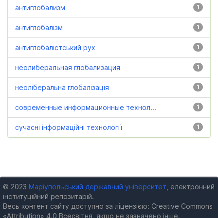
антиглобализм
1
антиглобалізм
1
антиглобалістський рух
1
неолиберальная глобализация
1
неоліберальна глобалізація
1
современные информационные технол...
1
сучасні інформаційні технології
1
© 2023
Маріупольський державний університет
, електронний
інституційний репозитарій.
Весь контент сайту доступно за ліцензією: Creative Commons
«Attribution» 4.0 Всесвітня, якщо не зазначено інше.