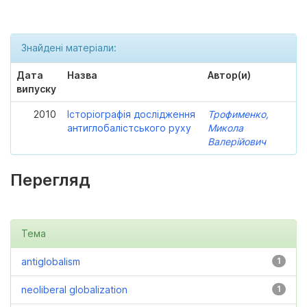
Знайдені матеріали:
Дата
Назва
Автор(и)
випуску
2010
Історіографія дослідження
Трофименко,
антиглобалістського руху
Микола
Валерійович
Перегляд
Тема
antiglobalism
1
neoliberal globalization
1