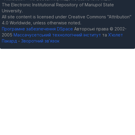
The Electronic Institutional Repository of Mariupol State
University.
All site content is licensed under Creative Commons "Attribution"
4.0 Worldwide, unless otherwise noted.
Програмне забезпечення DSpace
Авторські права © 2002-
2005
Массачусетський технологічний інститут
та
Х’юлет
Пакард
-
Зворотний зв’язок