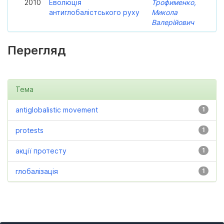
2010
Еволюція
Трофименко,
антиглобалістського руху
Микола
Валерійович
Перегляд
Тема
antiglobalistic movement
1
protests
1
акції протесту
1
глобалізація
1