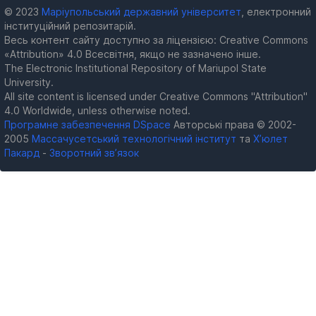
© 2023
Маріупольський державний університет
, електронний
інституційний репозитарій.
Весь контент сайту доступно за ліцензією: Creative Commons
«Attribution» 4.0 Всесвітня, якщо не зазначено інше.
The Electronic Institutional Repository of Mariupol State
University.
All site content is licensed under Creative Commons "Attribution"
4.0 Worldwide, unless otherwise noted.
Програмне забезпечення DSpace
Авторські права © 2002-
2005
Массачусетський технологічний інститут
та
Х’юлет
Пакард
-
Зворотний зв’язок