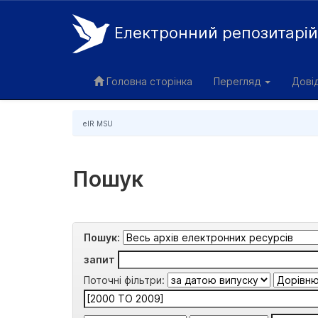
Електронний репозитарі
Skip
navigation
Головна сторінка
Перегляд
Дові
eIR MSU
Пошук
Пошук:
запит
Поточні фільтри: