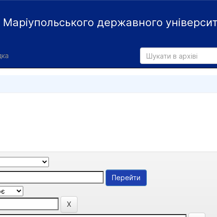
й
Маріупольського державного універси
дка