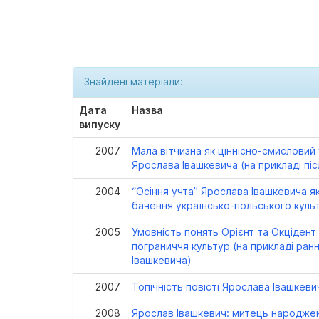
Знайдені матеріали:
Дата
Назва
випуску
2007
Мала вітчизна як ціннісно-смисловий
Ярослава Івашкевича (на прикладі пі
2004
“Осіння учта” Ярослава Івашкевича як
бачення українсько-польського куль
2005
Умовність понять Орієнт та Окцідент
пограниччя культур (на прикладі ран
Івашкевича)
2007
Топічність повісті Ярослава Івашкеви
2008
Ярослав Івашкевич: митець народже