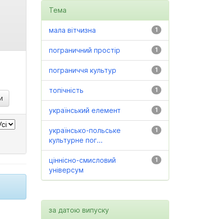
Тема
мала вітчизна
1
пограничний простір
1
пограниччя культур
1
топічність
1
український елемент
1
українсько-польське
1
культурне пог...
ціннісно-смисловий
1
універсум
за датою випуску