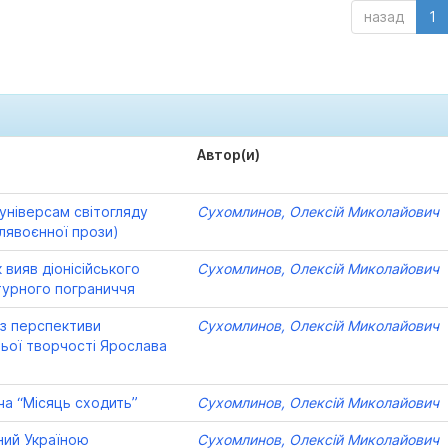
назад
1
Автор(и)
 універсам світогляду
Сухомлинов, Олексій Миколайович
слявоєнної прози)
 вияв діонісійського
Сухомлинов, Олексій Миколайович
турного пограниччя
 з перспективи
Сухомлинов, Олексій Миколайович
ньої творчості Ярослава
ча “Місяць сходить”
Сухомлинов, Олексій Миколайович
ний Україною
Сухомлинов, Олексій Миколайович