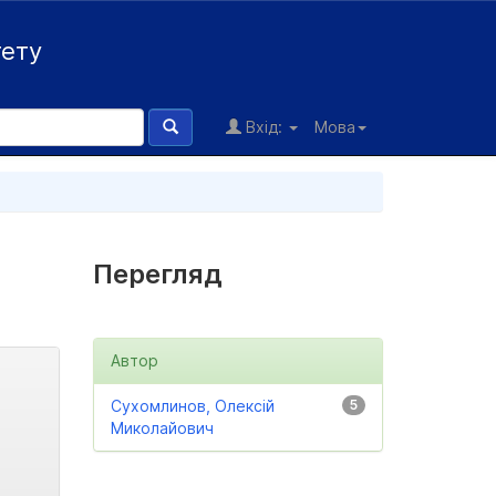
тету
Вхід:
Мова
Перегляд
Автор
Сухомлинов, Олексій
5
Миколайович