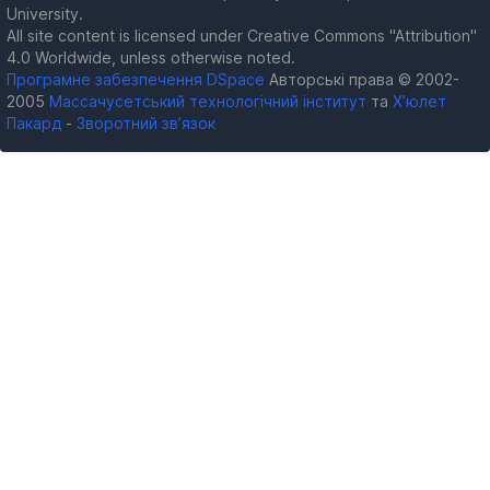
University.
All site content is licensed under Creative Commons "Attribution"
4.0 Worldwide, unless otherwise noted.
Програмне забезпечення DSpace
Авторські права © 2002-
2005
Массачусетський технологічний інститут
та
Х’юлет
Пакард
-
Зворотний зв’язок