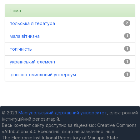
Тема
польська література
2
мала вітчизна
1
топічність
1
український елемент
1
ціннісно-смисловий універсум
1
© 2023
Маріупольський державний університет
, електронний
інституційний репозитарій.
Весь контент сайту доступно за ліцензією: Creative Commons
«Attribution» 4.0 Всесвітня, якщо не зазначено інше.
The Electronic Institutional Repository of Mariupol State