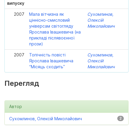
випуску
2007
Мала вітчизна як
Сухомлинов,
ціннісно-смисловий
Олексій
універсам світогляду
Миколайович
Ярослава Івашкевича (на
прикладі післявоєнної
прози)
2007
Топічність повісті
Сухомлинов,
Ярослава Івашкевича
Олексій
“Місяць сходить”
Миколайович
Перегляд
Автор
Сухомлинов, Олексій Миколайович
2