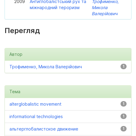
2009
Антиглобалістський рух та
Трофименко,
міжнародний тероризм
Микола
Валерійович
Перегляд
Автор
Трофименко, Микола Валерійович
1
Тема
alterglobalistic movement
1
informational technologies
1
альтерглобалистское движение
1