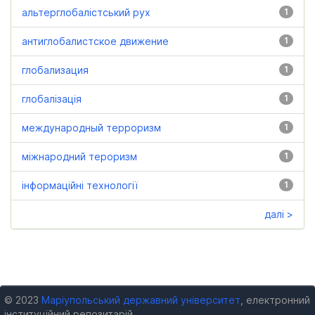
альтерглобалістський рух
1
антиглобалистское движение
1
глобализация
1
глобалізація
1
международный терроризм
1
міжнародний тероризм
1
інформаційні технології
1
далі >
© 2023
Маріупольський державний університет
, електронний
інституційний репозитарій.