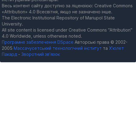
Весь контент сайту доступно за ліцензією: Creative Commons
«Attribution» 4.0 Всесвітня, якщо не зазначено інше.
The Electronic Institutional Repository of Mariupol State
University.
All site content is licensed under Creative Commons "Attribution"
4.0 Worldwide, unless otherwise noted.
Програмне забезпечення DSpace
Авторські права © 2002-
2005
Массачусетський технологічний інститут
та
Х’юлет
Пакард
-
Зворотний зв’язок