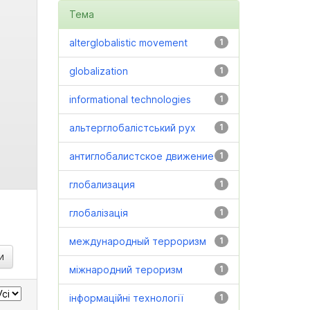
Тема
alterglobalistic movement
1
globalization
1
informational technologies
1
альтерглобалістський рух
1
антиглобалистское движение
1
глобализация
1
глобалізація
1
международный терроризм
1
міжнародний тероризм
1
інформаційні технології
1