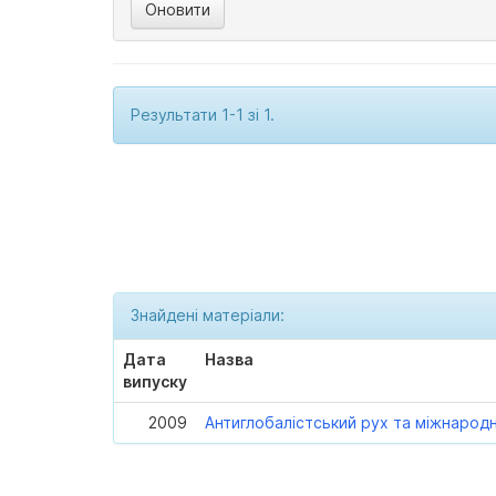
Результати 1-1 зі 1.
Знайдені матеріали:
Дата
Назва
випуску
2009
Антиглобалістський рух та міжнарод