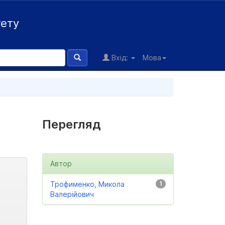
тету
Вхід:
Мова
Перегляд
Автор
Трофименко, Микола
1
Валерійович