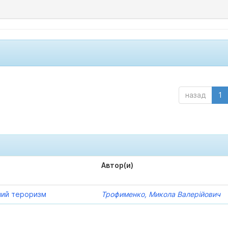
назад
1
Автор(и)
ний тероризм
Трофименко, Микола Валерійович