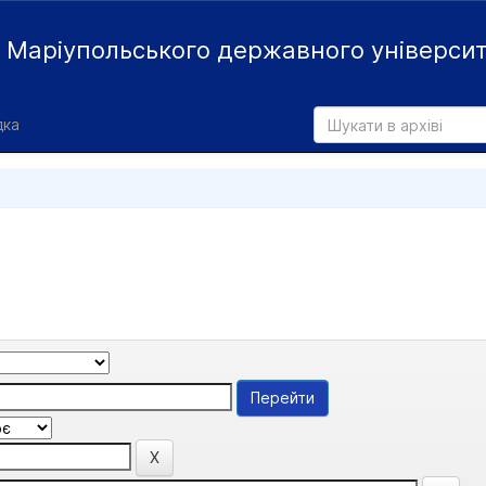
й
Маріупольського державного універси
дка