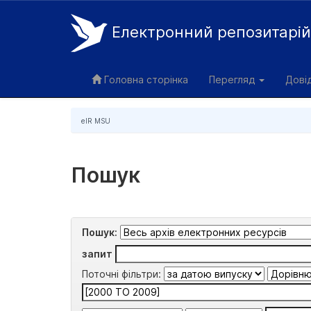
Електронний репозитарі
Skip
navigation
Головна сторінка
Перегляд
Дові
eIR MSU
Пошук
Пошук:
запит
Поточні фільтри: