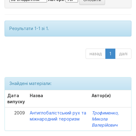
Результати 1-1 зі 1.
назад
1
далі
Знайдені матеріали:
Дата
Назва
Автор(и)
випуску
2009
Антиглобалістський рух та
Трофименко,
міжнародний тероризм
Микола
Валерійович