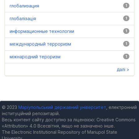
глобализация
1
глобалізація
1
информационные технологии
1
международный терроризм
1
міжнародний тероризм
1
далі >
© 2023
Маріупольський державний університет
, електронний
інституційний репозитарій.
Весь контент сайту доступно за ліцензією: Creative Commons
«Attribution» 4.0 Всесвітня, якщо не зазначено інше.
The Electronic Institutional Repository of Mariupol State
University.