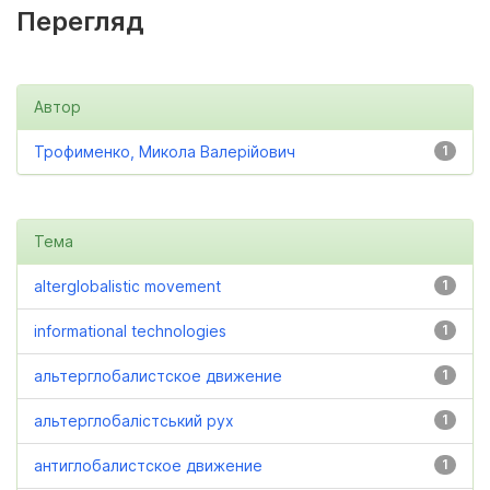
Перегляд
Автор
Трофименко, Микола Валерійович
1
Тема
alterglobalistic movement
1
informational technologies
1
альтерглобалистское движение
1
альтерглобалістський рух
1
антиглобалистское движение
1