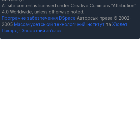
All site content is licensed under Creative Commons "Attribution"
4.0 Worldwide, unless otherwise noted.
Програмне забезпечення DSpace
Авторські права © 2002-
2005
Массачусетський технологічний інститут
та
Х’юлет
Пакард
-
Зворотний зв’язок