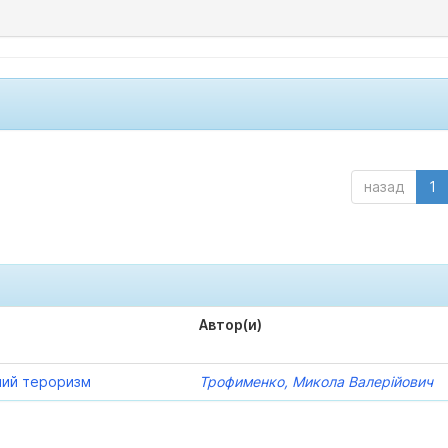
назад
1
Автор(и)
ний тероризм
Трофименко, Микола Валерійович