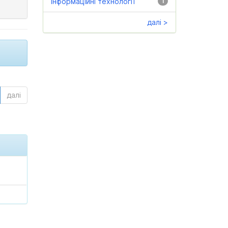
інформаційні технології
1
далі >
далі