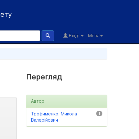
тету
Вхід:
Мова
Перегляд
Автор
Трофименко, Микола
1
Валерійович