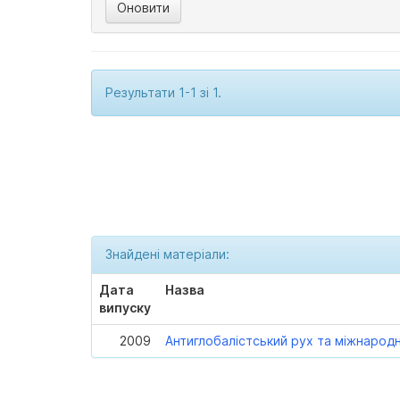
Результати 1-1 зі 1.
Знайдені матеріали:
Дата
Назва
випуску
2009
Антиглобалістський рух та міжнарод