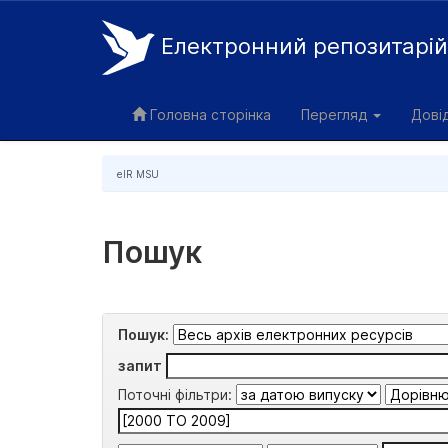
Електронний репозитарі
Skip
navigation
Головна сторінка
Перегляд
Дові
eIR MSU
Пошук
Пошук:
запит
Поточні фільтри: