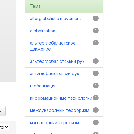
Тема
alterglobalistic movement
1
globalization
1
альтерглобалистское
1
движение
альтерглобалістський рух
1
антиглобалістський рух
1
глобалізація
1
информационные технологии
1
международный терроризм
1
міжнародний тероризм
1