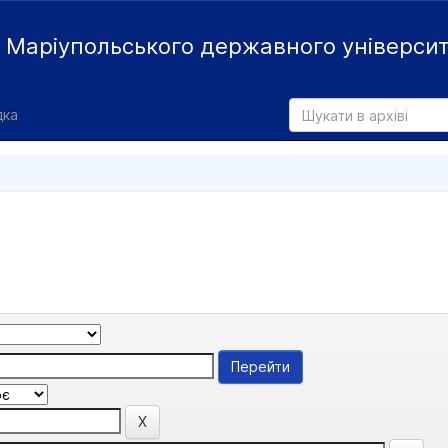
й
Маріупольського державного універси
дка