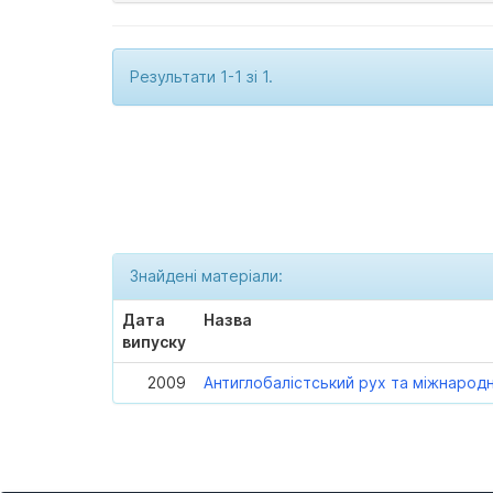
Результати 1-1 зі 1.
Знайдені матеріали:
Дата
Назва
випуску
2009
Антиглобалістський рух та міжнарод