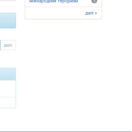
міжнародний тероризм
1
далі >
далі