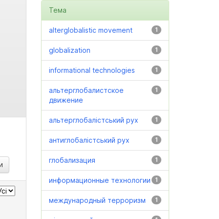
Тема
alterglobalistic movement
1
globalization
1
informational technologies
1
альтерглобалистское
1
движение
альтерглобалістський рух
1
антиглобалістський рух
1
глобализация
1
информационные технологии
1
международный терроризм
1