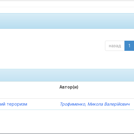
назад
1
Автор(и)
ний тероризм
Трофименко, Микола Валерійович