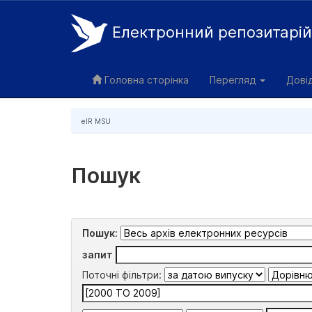
Електронний репозитарі
Skip
navigation
Головна сторінка
Перегляд
Дові
eIR MSU
Пошук
Пошук:
запит
Поточні фільтри: