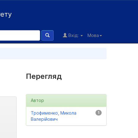
тету
Вхід:
Мова
Перегляд
Автор
Трофименко, Микола
1
Валерійович