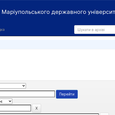
й
Маріупольського державного універси
дка