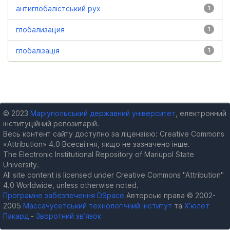
антиглобалістський рух
1
глобализация
1
глобалізація
1
© 2023
Маріупольський державний університет
, електронний
інституційний репозитарій.
Весь контент сайту доступно за ліцензією: Creative Commons
«Attribution» 4.0 Всесвітня, якщо не зазначено інше.
The Electronic Institutional Repository of Mariupol State
University.
All site content is licensed under Creative Commons "Attribution"
4.0 Worldwide, unless otherwise noted.
Програмне забезпечення DSpace
Авторські права © 2002-
2005
Массачусетський технологічний інститут
та
Х’юлет
Пакард
-
Зворотний зв’язок