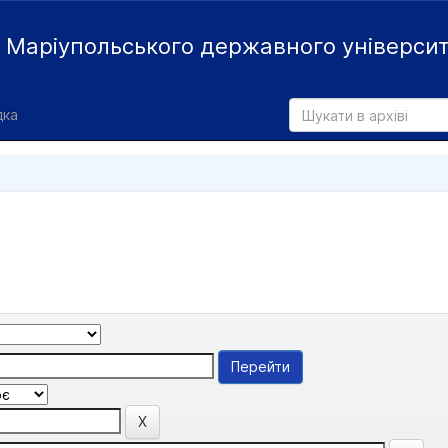
й
Маріупольського державного універси
дка