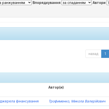
Впорядкування
Автори
назад
1
Автор(и)
а джерела фінансування
Трофименко, Микола Валерійович