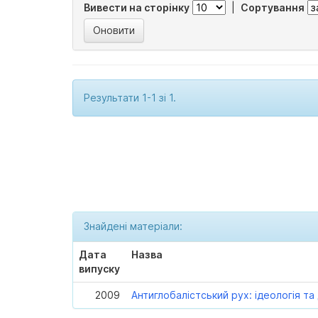
Вивести на сторінку
|
Сортування
Результати 1-1 зі 1.
Знайдені матеріали:
Дата
Назва
випуску
2009
Антиглобалістський рух: ідеологія т