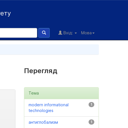
тету
Вхід:
Мова
Перегляд
Тема
modern informational
1
technologies
антиглобализм
1