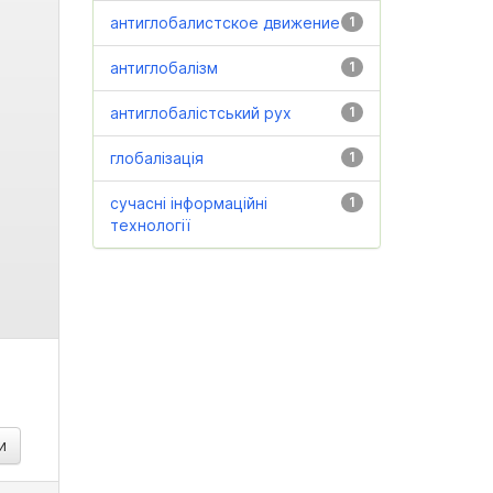
антиглобалистское движение
1
антиглобалізм
1
антиглобалістський рух
1
глобалізація
1
сучасні інформаційні
1
технології