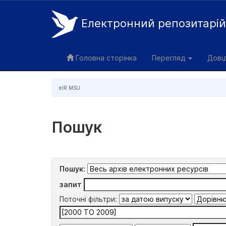
Електронний репозитарі
Skip
navigation
Головна сторінка
Перегляд
Дові
eIR MSU
Пошук
Пошук:
запит
Поточні фільтри: