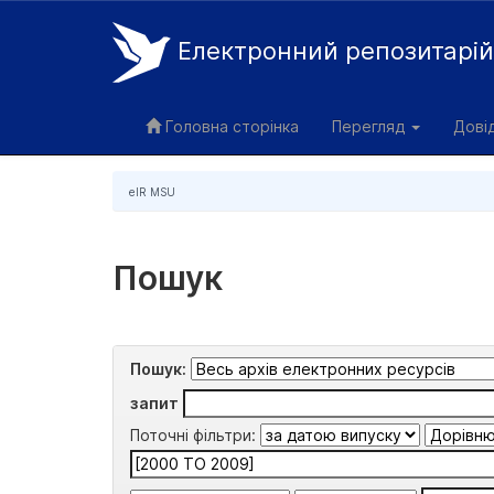
Електронний репозитарі
Skip
navigation
Головна сторінка
Перегляд
Дові
eIR MSU
Пошук
Пошук:
запит
Поточні фільтри: