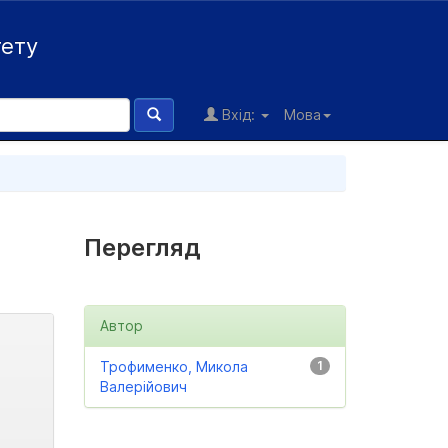
тету
Вхід:
Мова
Перегляд
Автор
Трофименко, Микола
1
Валерійович