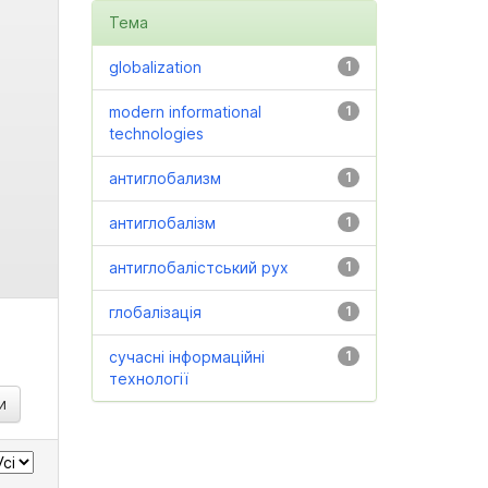
Тема
globalization
1
modern informational
1
technologies
антиглобализм
1
антиглобалізм
1
антиглобалістський рух
1
глобалізація
1
сучасні інформаційні
1
технології