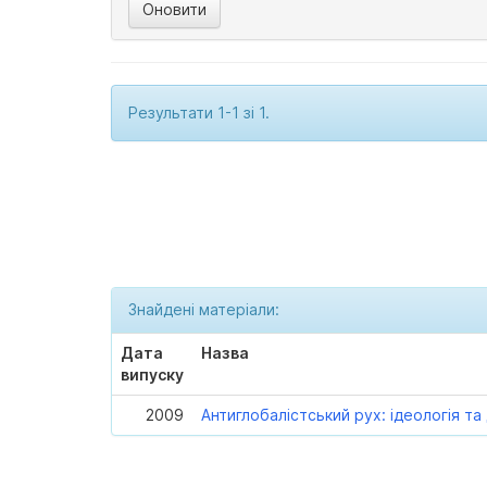
Результати 1-1 зі 1.
Знайдені матеріали:
Дата
Назва
випуску
2009
Антиглобалістський рух: ідеологія т