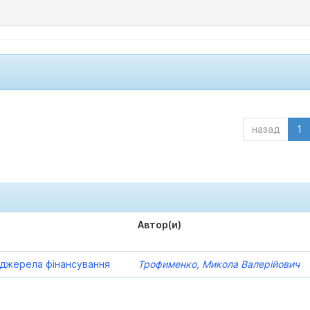
назад
1
Автор(и)
а джерела фінансування
Трофименко, Микола Валерійович