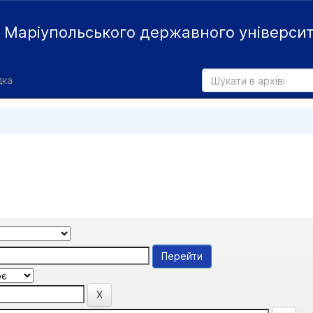
й
Маріупольського державного універси
дка