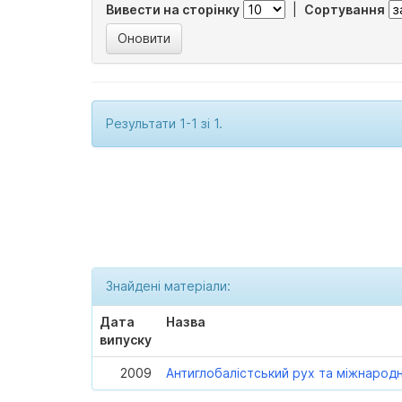
Вивести на сторінку
|
Сортування
Результати 1-1 зі 1.
Знайдені матеріали:
Дата
Назва
випуску
2009
Антиглобалістський рух та міжнарод