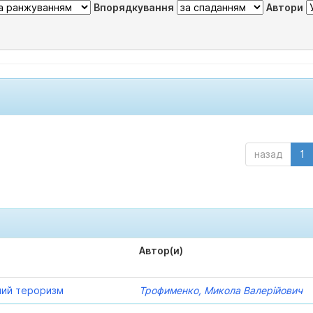
Впорядкування
Автори
назад
1
Автор(и)
ний тероризм
Трофименко, Микола Валерійович