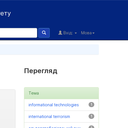
тету
Вхід:
Мова
Перегляд
Тема
informational technologies
1
international terrorism
1
1