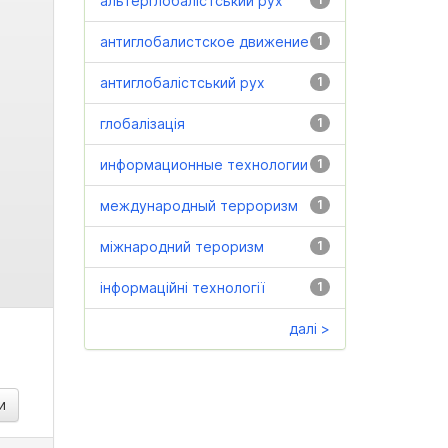
альтерглобалістський рух
антиглобалистское движение
1
антиглобалістський рух
1
глобалізація
1
информационные технологии
1
международный терроризм
1
міжнародний тероризм
1
інформаційні технології
1
далі >