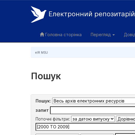
Електронний репозитарі
Skip
navigation
Головна сторінка
Перегляд
Дові
eIR MSU
Пошук
Пошук:
запит
Поточні фільтри: