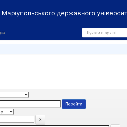
й
Маріупольського державного універси
дка