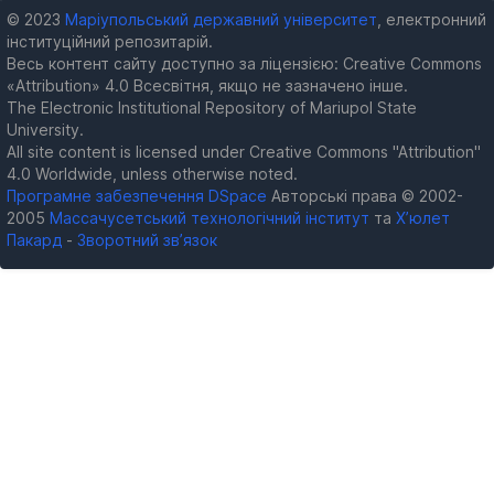
© 2023
Маріупольський державний університет
, електронний
інституційний репозитарій.
Весь контент сайту доступно за ліцензією: Creative Commons
«Attribution» 4.0 Всесвітня, якщо не зазначено інше.
The Electronic Institutional Repository of Mariupol State
University.
All site content is licensed under Creative Commons "Attribution"
4.0 Worldwide, unless otherwise noted.
Програмне забезпечення DSpace
Авторські права © 2002-
2005
Массачусетський технологічний інститут
та
Х’юлет
Пакард
-
Зворотний зв’язок