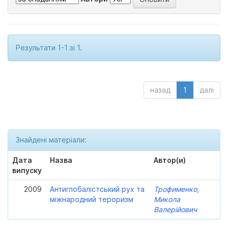
Результати 1-1 зі 1.
назад
1
далі
Знайдені матеріали:
Дата
Назва
Автор(и)
випуску
2009
Антиглобалістський рух та
Трофименко,
міжнародний тероризм
Микола
Валерійович