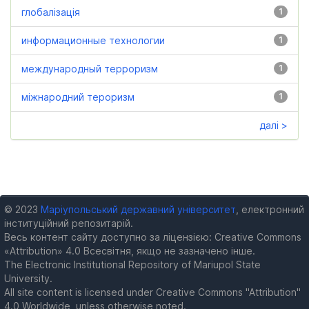
глобалізація
1
информационные технологии
1
международный терроризм
1
міжнародний тероризм
1
далі >
© 2023
Маріупольський державний університет
, електронний
інституційний репозитарій.
Весь контент сайту доступно за ліцензією: Creative Commons
«Attribution» 4.0 Всесвітня, якщо не зазначено інше.
The Electronic Institutional Repository of Mariupol State
University.
All site content is licensed under Creative Commons "Attribution"
4.0 Worldwide, unless otherwise noted.