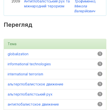
2009
Антиглобалістський рух та
Трофименко,
міжнародний тероризм
Микола
Валерійович
Перегляд
Тема
globalization
1
informational technologies
1
international terrorism
1
альтерглобалистское движение
1
альтерглобалістський рух
1
антиглобалистское движение
1