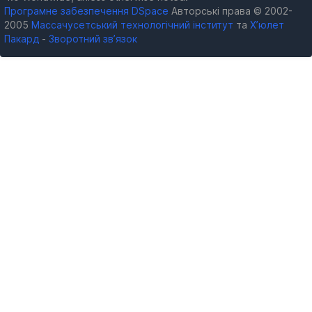
Програмне забезпечення DSpace
Авторські права © 2002-
2005
Массачусетський технологічний інститут
та
Х’юлет
Пакард
-
Зворотний зв’язок