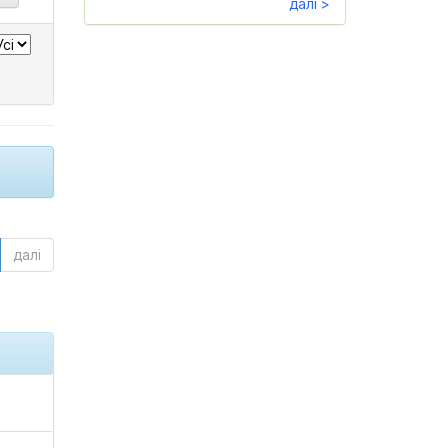
далі >
далі