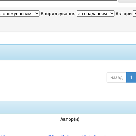
Впорядкування
Автори
назад
1
Автор(и)