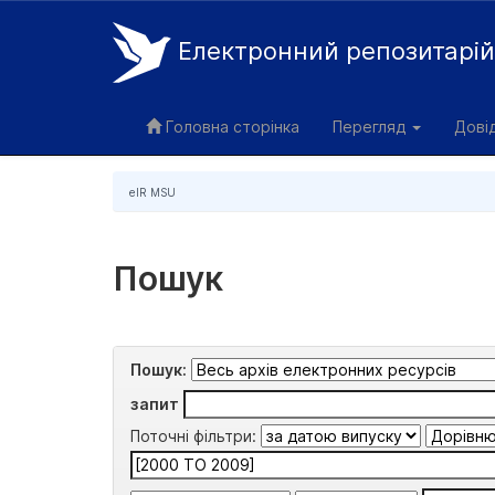
Електронний репозитарі
Skip
navigation
Головна сторінка
Перегляд
Дові
eIR MSU
Пошук
Пошук:
запит
Поточні фільтри: