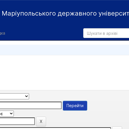
й
Маріупольського державного універси
дка