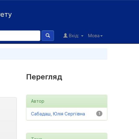
тету
Вхід:
Мова
Перегляд
Автор
Сабадаш, Юлія Сергіївна
1