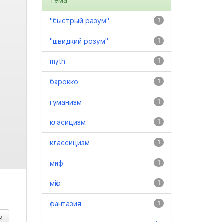
Тема
"быстрый разум"
1
"швидкий розум"
1
myth
1
барокко
1
гуманизм
1
класицизм
1
классицизм
1
миф
1
міф
1
фантазия
1