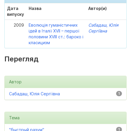
Дата
Назва
Автор(и)
випуску
2009
Еволюція гуманістичних
Сабадаш, Юлія
ідей в Італії XVII – першої
Сергіївна
половини XVIII ст.: бароко і
класицизм
Перегляд
Автор
Сабадаш, Юлія Сергіївна
1
Тема
"быстрый разум"
1