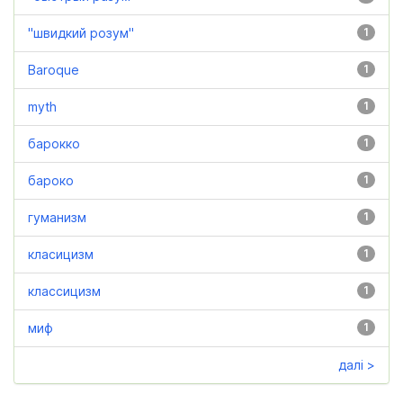
"швидкий розум"
1
Baroque
1
myth
1
барокко
1
бароко
1
гуманизм
1
класицизм
1
классицизм
1
миф
1
далі >