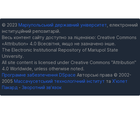
© 2023
Маріупольський державний університет
, електронний
інституційний репозитарій.
Весь контент сайту доступно за ліцензією: Creative Commons
«Attribution» 4.0 Всесвітня, якщо не зазначено інше.
The Electronic Institutional Repository of Mariupol State
University.
All site content is licensed under Creative Commons "Attribution"
4.0 Worldwide, unless otherwise noted.
Програмне забезпечення DSpace
Авторські права © 2002-
2005
Массачусетський технологічний інститут
та
Х’юлет
Пакард
-
Зворотний зв’язок