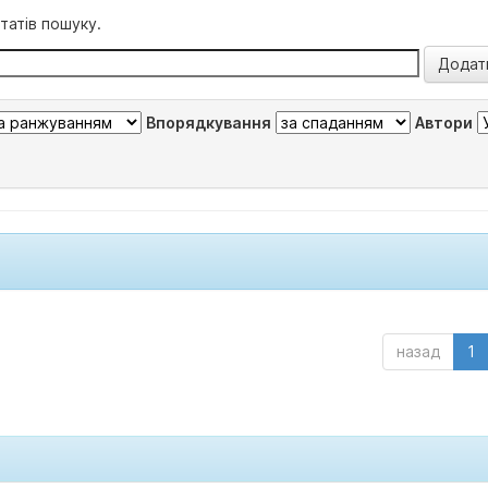
татів пошуку.
Впорядкування
Автори
назад
1