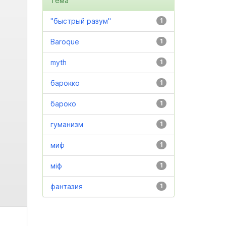
Тема
"быстрый разум"
1
Baroque
1
myth
1
барокко
1
бароко
1
гуманизм
1
миф
1
міф
1
фантазия
1