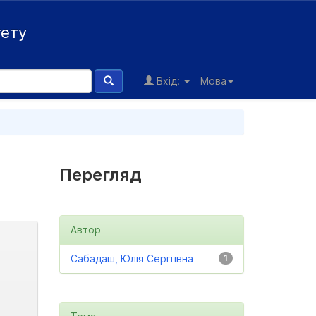
тету
Вхід:
Мова
Перегляд
Автор
Сабадаш, Юлія Сергіївна
1