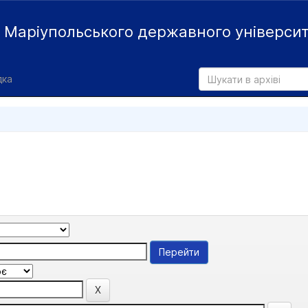
й
Маріупольського державного універси
дка