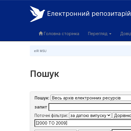
Електронний репозитарі
Skip
navigation
Головна сторінка
Перегляд
Дові
eIR MSU
Пошук
Пошук:
запит
Поточні фільтри: