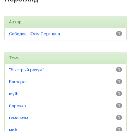
Автор
Сабадаш, Юлія Сергіївна
1
Тема
"быстрый разум"
1
Baroque
1
myth
1
барокко
1
гуманизм
1
миф
1