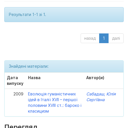
Результати 1-1 зі 1.
назад
1
далі
Знайдені матеріали:
Дата
Назва
Автор(и)
випуску
2009
Еволюція гуманістичних
Сабадаш, Юлія
ідей в Італії XVII – першої
Сергіївна
половини XVIII ст.: бароко і
класицизм
Перегляд