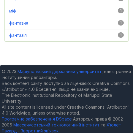
міф
1
фантазия
1
фантазія
1
© 2023
Маріупольський державний університет
, електронний
інституційний репозитарій.
Весь контент сайту доступно за ліцензією: Creative Commons
«Attribution» 4.0 Всесвітня, якщо не зазначено інше.
The Electronic Institutional Repository of Mariupol State
University.
All site content is licensed under Creative Commons "Attribution"
4.0 Worldwide, unless otherwise noted.
Програмне забезпечення DSpace
Авторські права © 2002-
2005
Массачусетський технологічний інститут
та
Х’юлет
Пакард
-
Зворотний зв’язок