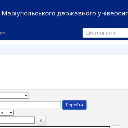
й
Маріупольського державного універси
дка