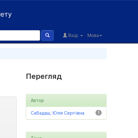
тету
Вхід:
Мова
Перегляд
Автор
Сабадаш, Юлія Сергіївна
1