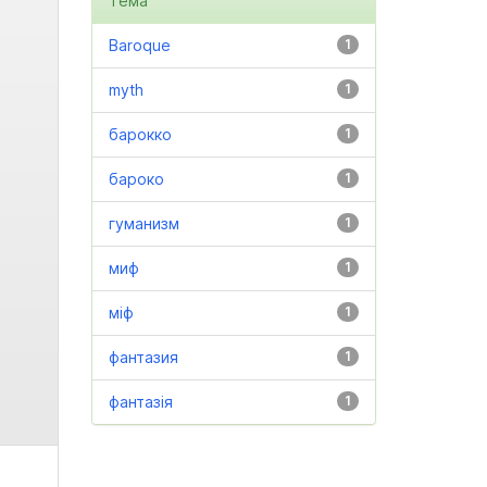
Тема
Baroque
1
myth
1
барокко
1
бароко
1
гуманизм
1
миф
1
міф
1
фантазия
1
фантазія
1