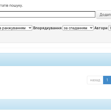
татів пошуку.
Впорядкування
Автори
назад
1