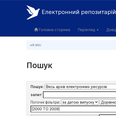
Електронний репозитарі
Skip
navigation
Головна сторінка
Перегляд
Дові
eIR MSU
Пошук
Пошук:
запит
Поточні фільтри: