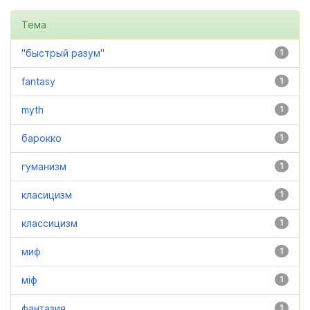
Тема
"быстрый разум"
1
fantasy
1
myth
1
барокко
1
гуманизм
1
класицизм
1
классицизм
1
миф
1
міф
1
фантазия
1