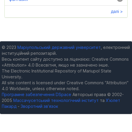
далі >
© 2023
Маріупольський державний університет
, електронний
інституційний репозитарій.
Весь контент сайту доступно за ліцензією: Creative Commons
«Attribution» 4.0 Всесвітня, якщо не зазначено інше.
The Electronic Institutional Repository of Mariupol State
University.
All site content is licensed under Creative Commons "Attribution"
4.0 Worldwide, unless otherwise noted.
Програмне забезпечення DSpace
Авторські права © 2002-
2005
Массачусетський технологічний інститут
та
Х’юлет
Пакард
-
Зворотний зв’язок