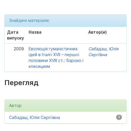
Знайдені матеріали:
Дата
Назва
Автор(и)
випуску
2009
Еволюція гуманістичних
Сабадаш, Юлія
ідей в Італії XVII – першої
Сергіївна
половини XVIII ст.: бароко і
класицизм
Перегляд
Автор
Сабадаш, Юлія Сергіївна
1