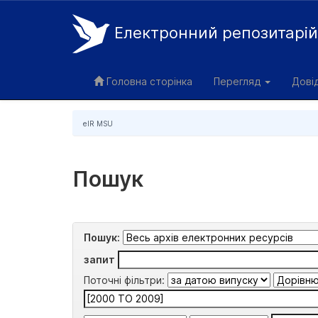
Електронний репозитарі
Skip
navigation
Головна сторінка
Перегляд
Дові
eIR MSU
Пошук
Пошук:
запит
Поточні фільтри: