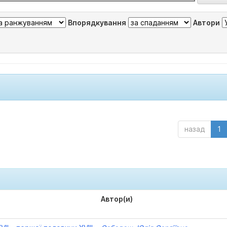
Впорядкування
Автори
назад
1
Автор(и)