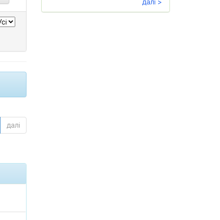
далі >
далі