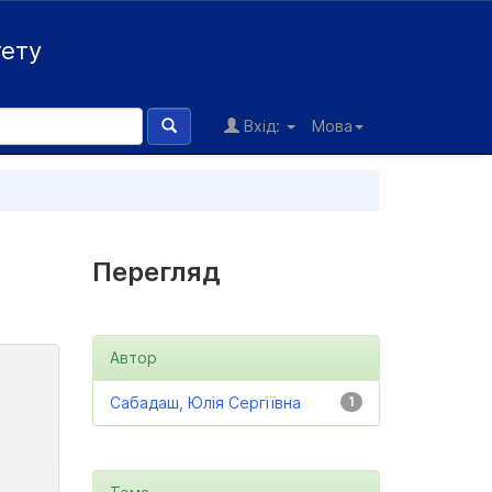
тету
Вхід:
Мова
Перегляд
Автор
Сабадаш, Юлія Сергіївна
1