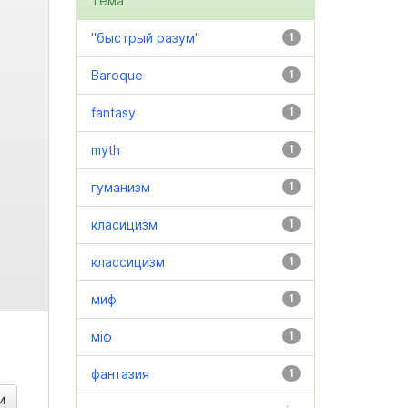
Тема
"быстрый разум"
1
Baroque
1
fantasy
1
myth
1
гуманизм
1
класицизм
1
классицизм
1
миф
1
міф
1
фантазия
1