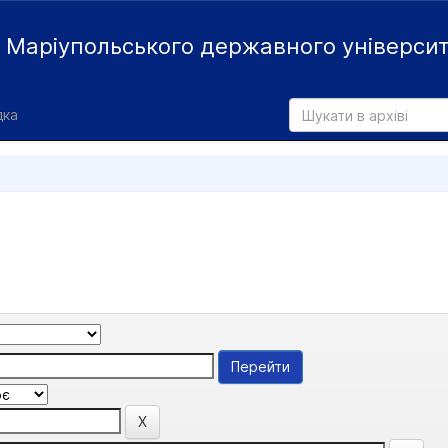
й
Маріупольського державного універси
дка