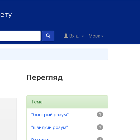
тету
Вхід:
Мова
Перегляд
Тема
"быстрый разум"
1
"швидкий розум"
1
1