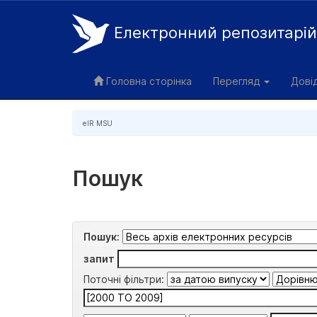
Електронний репозитарі
Skip
navigation
Головна сторінка
Перегляд
Дові
eIR MSU
Пошук
Пошук:
запит
Поточні фільтри: