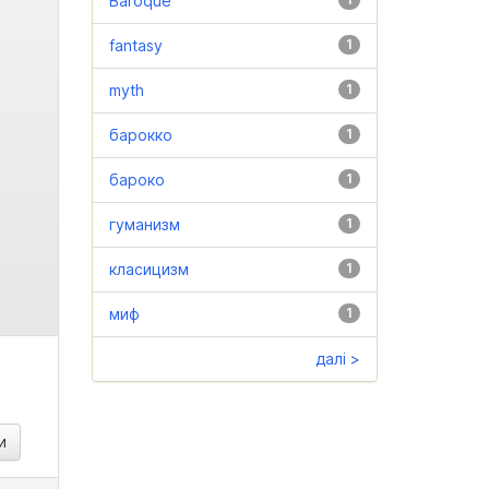
Baroque
fantasy
1
myth
1
барокко
1
бароко
1
гуманизм
1
класицизм
1
миф
1
далі >