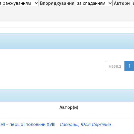
Впорядкування
Автори
назад
1
Автор(и)
VII – першої половини XVIII
Сабадаш, Юлія Сергіївна