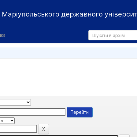
й
Маріупольського державного універси
дка