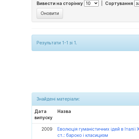
Вивести на сторінку
|
Сортування
Результати 1-1 зі 1.
Знайдені матеріали:
Дата
Назва
випуску
2009
Еволюція гуманістичних ідей в Італії X
ст.: бароко і класицизм