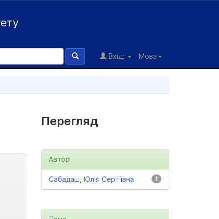
тету
Вхід:
Мова
Перегляд
Автор
Сабадаш, Юлія Сергіївна
1