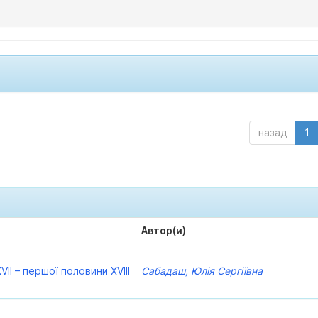
назад
1
Автор(и)
VII – першої половини XVIII
Сабадаш, Юлія Сергіївна