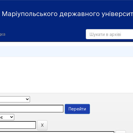
й
Маріупольського державного універси
дка