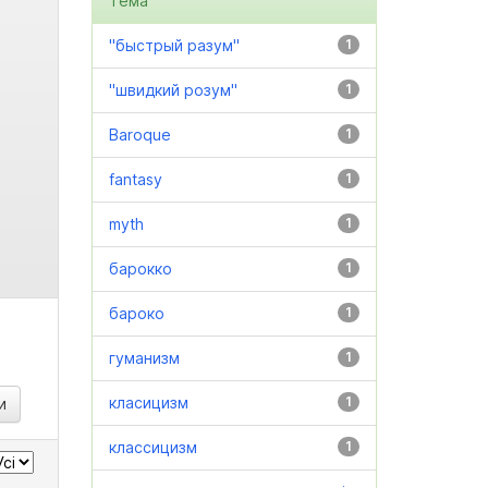
Тема
"быстрый разум"
1
"швидкий розум"
1
Baroque
1
fantasy
1
myth
1
барокко
1
бароко
1
гуманизм
1
класицизм
1
классицизм
1