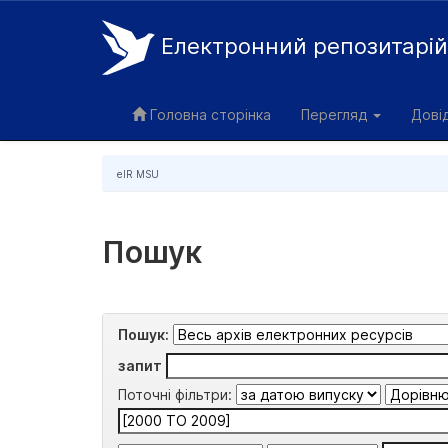
Електронний репозитарі
Skip
navigation
Головна сторінка
Перегляд
Дові
eIR MSU
Пошук
Пошук:
запит
Поточні фільтри: