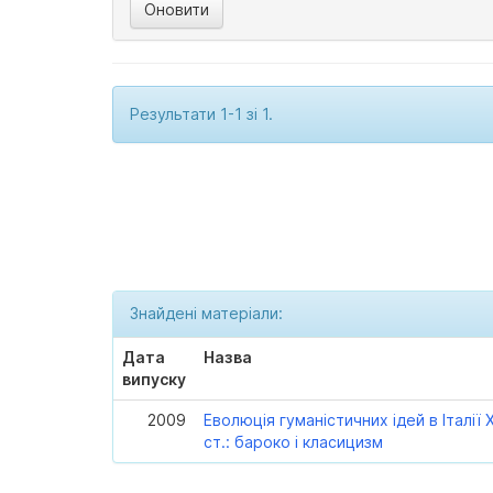
Результати 1-1 зі 1.
Знайдені матеріали:
Дата
Назва
випуску
2009
Еволюція гуманістичних ідей в Італії X
ст.: бароко і класицизм