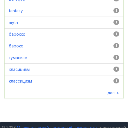
fantasy
1
myth
1
барокко
1
бароко
1
гуманизм
1
класицизм
1
классицизм
1
далі >
© 2023
Маріупольський державний університет
, електронний