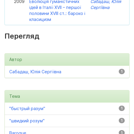
2009
Еволюція гуманістичних
Сабадаш, Юлія
ідей в Італії XVII – першої
Сергіївна
половини XVIII ст.: бароко і
класицизм
Перегляд
Автор
Сабадаш, Юлія Сергіївна
1
Тема
"быстрый разум"
1
"швидкий розум"
1
Baroque
1