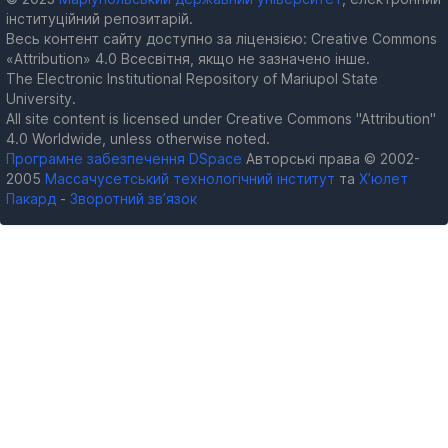
інституційний репозитарій.
Весь контент сайту доступно за ліцензією: Creative Commons
«Attribution» 4.0 Всесвітня, якщо не зазначено інше.
The Electronic Institutional Repository of Mariupol State
University.
All site content is licensed under Creative Commons "Attribution"
4.0 Worldwide, unless otherwise noted.
Програмне забезпечення DSpace
Авторські права © 2002-
2005
Массачусетський технологічний інститут
та
Х’юлет
Пакард
-
Зворотний зв’язок