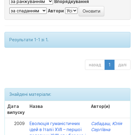
Впорядкування
Автори
Результати 1-1 зі 1.
назад
1
далі
Знайдені матеріали:
Дата
Назва
Автор(и)
випуску
2009
Еволюція гуманістичних
Сабадаш, Юлія
ідей в Італії XVII – першої
Сергіївна