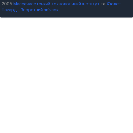
2005
Массачусетський технологічний інститут
та
Х’юлет
Пакард
-
Зворотний зв’язок