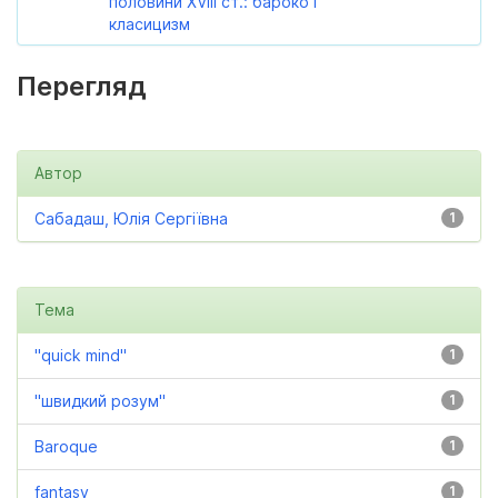
половини XVIII ст.: бароко і
класицизм
Перегляд
Автор
Сабадаш, Юлія Сергіївна
1
Тема
"quick mind"
1
"швидкий розум"
1
Baroque
1
fantasy
1