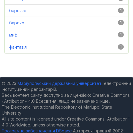
барокко
1
бароко
1
миф
1
фантазія
1
© 2023
Маріупольський державний університет
, електронний
інституційний репозитарій.
Весь контент сайту доступно за ліцензією: Creative Commons
«Attribution» 4.0 Всесвітня, якщо не зазначено інше.
The Electronic Institutional Repository of Mariupol State
University.
All site content is licensed under Creative Commons "Attribution"
4.0 Worldwide, unless otherwise noted.
Програмне забезпечення DSpace
Авторські права © 2002-