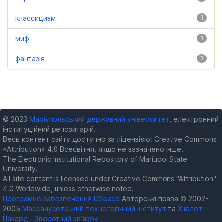
классицизм
1
миф
1
фантазія
1
© 2023
Маріупольський державний університет
, електронний
інституційний репозитарій.
Весь контент сайту доступно за ліцензією: Creative Commons
«Attribution» 4.0 Всесвітня, якщо не зазначено інше.
The Electronic Institutional Repository of Mariupol State
University.
All site content is licensed under Creative Commons "Attribution"
4.0 Worldwide, unless otherwise noted.
Програмне забезпечення DSpace
Авторські права © 2002-
2005
Массачусетський технологічний інститут
та
Х’юлет
Пакард
-
Зворотний зв’язок