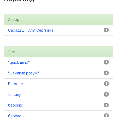
Автор
Сабадаш, Юлія Сергіївна
1
Тема
"quick mind"
1
"швидкий розум"
1
Baroque
1
fantasy
1
барокко
1
бароко
1