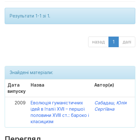
Результати 1-1 зі 1.
назад
1
далі
Знайдені матеріали:
Дата
Назва
Автор(и)
випуску
2009
Еволюція гуманістичних
Сабадаш, Юлія
ідей в Італії XVII – першої
Сергіївна
половини XVIII ст.: бароко і
класицизм
Перегляд