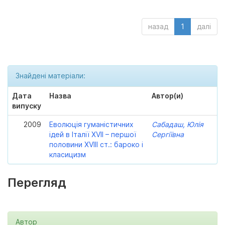
назад
1
далі
Знайдені матеріали:
Дата
Назва
Автор(и)
випуску
2009
Еволюція гуманістичних
Сабадаш, Юлія
ідей в Італії XVII – першої
Сергіївна
половини XVIII ст.: бароко і
класицизм
Перегляд
Автор