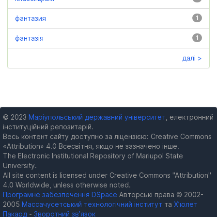
фантазия
1
фантазія
1
далі >
© 2023
Маріупольський державний університет
, електронний
інституційний репозитарій.
Весь контент сайту доступно за ліцензією: Creative Commons
«Attribution» 4.0 Всесвітня, якщо не зазначено інше.
The Electronic Institutional Repository of Mariupol State
University.
All site content is licensed under Creative Commons "Attribution"
4.0 Worldwide, unless otherwise noted.
Програмне забезпечення DSpace
Авторські права © 2002-
2005
Массачусетський технологічний інститут
та
Х’юлет
Пакард
-
Зворотний зв’язок