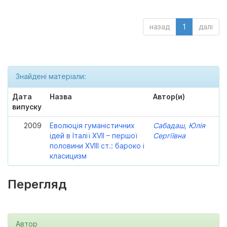
назад
1
далі
Знайдені матеріали:
Дата
Назва
Автор(и)
випуску
2009
Еволюція гуманістичних
Сабадаш, Юлія
ідей в Італії XVII – першої
Сергіївна
половини XVIII ст.: бароко і
класицизм
Перегляд
Автор