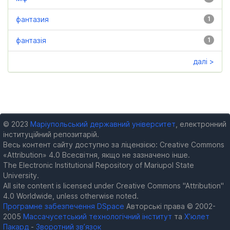
фантазия
1
фантазія
1
далі >
© 2023
Маріупольський державний університет
, електронний
інституційний репозитарій.
Весь контент сайту доступно за ліцензією: Creative Commons
«Attribution» 4.0 Всесвітня, якщо не зазначено інше.
The Electronic Institutional Repository of Mariupol State
University.
All site content is licensed under Creative Commons "Attribution"
4.0 Worldwide, unless otherwise noted.
Програмне забезпечення DSpace
Авторські права © 2002-
2005
Массачусетський технологічний інститут
та
Х’юлет
Пакард
-
Зворотний зв’язок