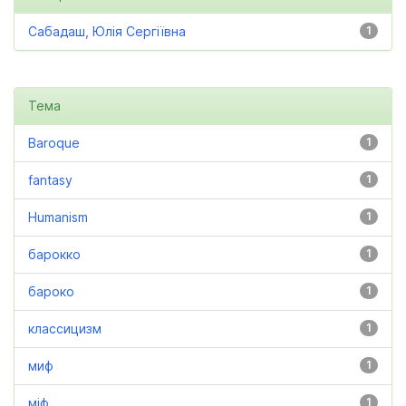
Сабадаш, Юлія Сергіївна
1
Тема
Baroque
1
fantasy
1
Humanism
1
барокко
1
бароко
1
классицизм
1
миф
1
міф
1