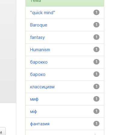
Тема
"quick mind"
1
Baroque
1
fantasy
1
Humanism
1
барокко
1
бароко
1
классицизм
1
миф
1
міф
1
фантазия
1