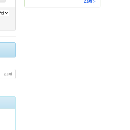
далі >
далі