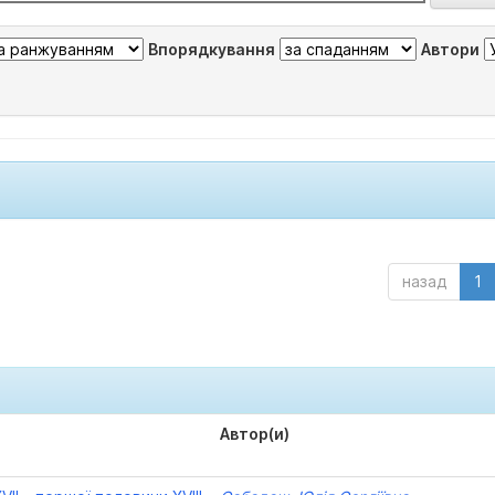
Впорядкування
Автори
назад
1
Автор(и)