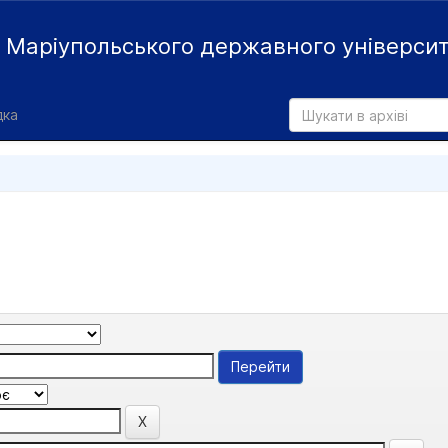
й
Маріупольського державного універси
дка