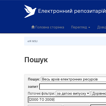
Електронний репозитарі
Skip
navigation
Головна сторінка
Перегляд
Дові
eIR MSU
Пошук
Пошук:
запит
Поточні фільтри: