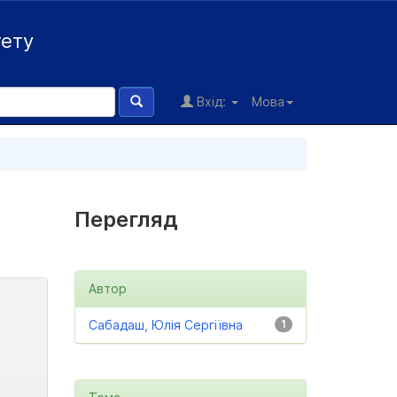
тету
Вхід:
Мова
Перегляд
Автор
Сабадаш, Юлія Сергіївна
1