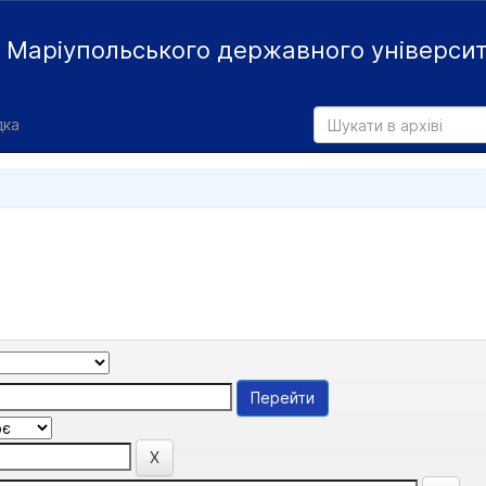
й
Маріупольського державного універси
дка