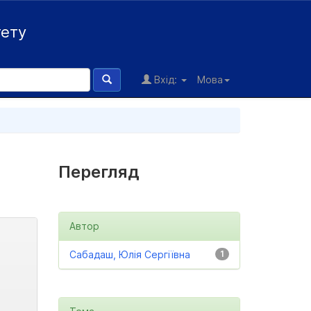
тету
Вхід:
Мова
Перегляд
Автор
Сабадаш, Юлія Сергіївна
1