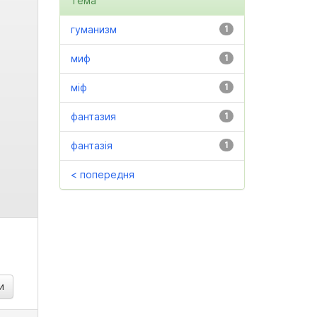
Тема
гуманизм
1
миф
1
міф
1
фантазия
1
фантазія
1
< попередня