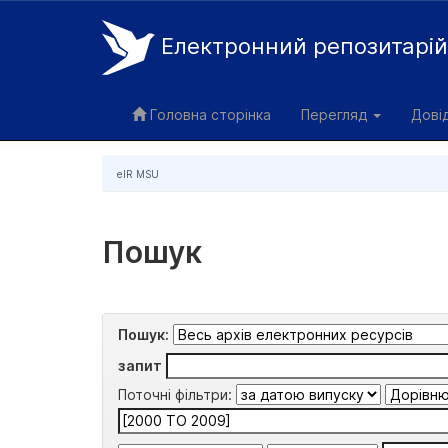
Електронний репозитарі
Skip
navigation
Головна сторінка
Перегляд
Дові
eIR MSU
Пошук
Пошук:
запит
Поточні фільтри: