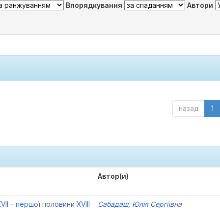
Впорядкування
Автори
назад
1
Автор(и)
VII – першої половини XVIII
Сабадаш, Юлія Сергіївна