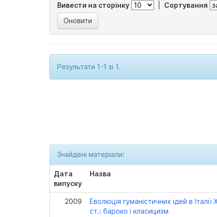
Вивести на сторінку
|
Сортування
Результати 1-1 зі 1.
Знайдені матеріали:
Дата
Назва
випуску
2009
Еволюція гуманістичних ідей в Італії X
ст.: бароко і класицизм