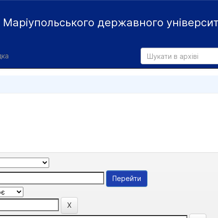
й
Маріупольського державного універси
дка