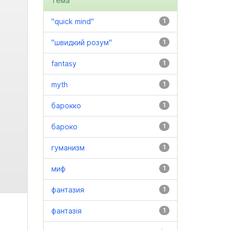
Тема
"quick mind"
1
"швидкий розум"
1
fantasy
1
myth
1
барокко
1
бароко
1
гуманизм
1
миф
1
фантазия
1
фантазія
1