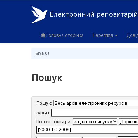
Електронний репозитарі
Skip
navigation
Головна сторінка
Перегляд
Дові
eIR MSU
Пошук
Пошук:
запит
Поточні фільтри: