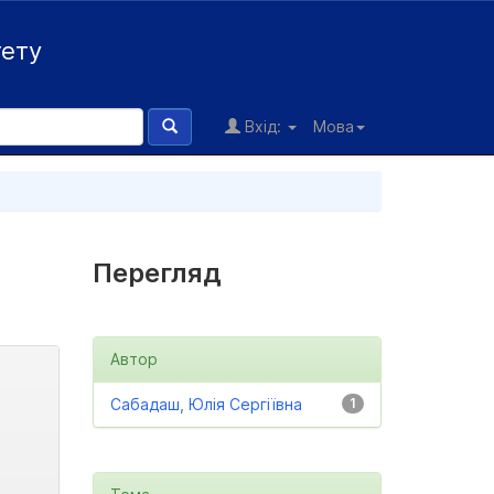
тету
Вхід:
Мова
Перегляд
Автор
Сабадаш, Юлія Сергіївна
1