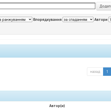
Впорядкування
Автори
назад
1
Автор(и)