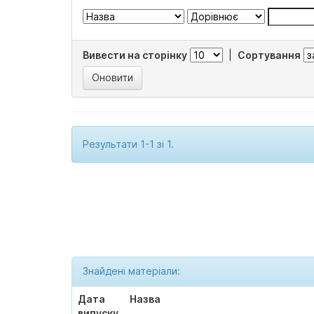
Вивести на сторінку
|
Сортування
Результати 1-1 зі 1.
Знайдені матеріали:
Дата
Назва
випуску