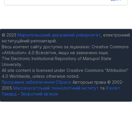
© 2023
Маріупольський державний університет
, електронний
інституційний репозитарій.
Весь контент сайту доступно за ліцензією: Creative Commons
«Attribution» 4.0 Всесвітня, якщо не зазначено інше.
The Electronic Institutional Repository of Mariupol State
University.
All site content is licensed under Creative Commons "Attribution"
4.0 Worldwide, unless otherwise noted.
Програмне забезпечення DSpace
Авторські права © 2002-
2005
Массачусетський технологічний інститут
та
Х’юлет
Пакард
-
Зворотний зв’язок