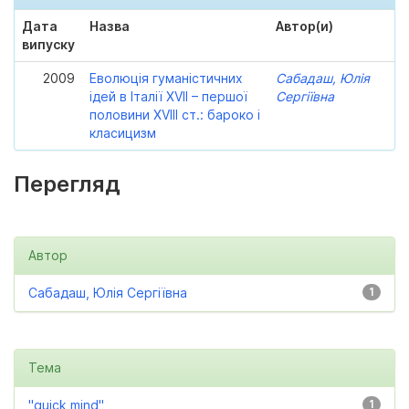
Дата
Назва
Автор(и)
випуску
2009
Еволюція гуманістичних
Сабадаш, Юлія
ідей в Італії XVII – першої
Сергіївна
половини XVIII ст.: бароко і
класицизм
Перегляд
Автор
Сабадаш, Юлія Сергіївна
1
Тема
"quick mind"
1