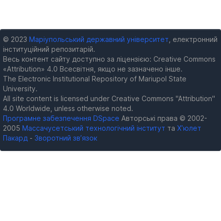
© 2023
Маріупольський державний університет
, електронний
інституційний репозитарій.
Весь контент сайту доступно за ліцензією: Creative Commons
«Attribution» 4.0 Всесвітня, якщо не зазначено інше.
The Electronic Institutional Repository of Mariupol State
University.
All site content is licensed under Creative Commons "Attribution"
4.0 Worldwide, unless otherwise noted.
Програмне забезпечення DSpace
Авторські права © 2002-
2005
Массачусетський технологічний інститут
та
Х’юлет
Пакард
-
Зворотний зв’язок