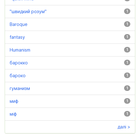
"швидкий розум"
1
Baroque
1
fantasy
1
Humanism
1
барокко
1
бароко
1
гуманизм
1
миф
1
міф
1
далі >