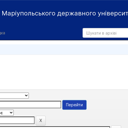
й
Маріупольського державного універси
дка