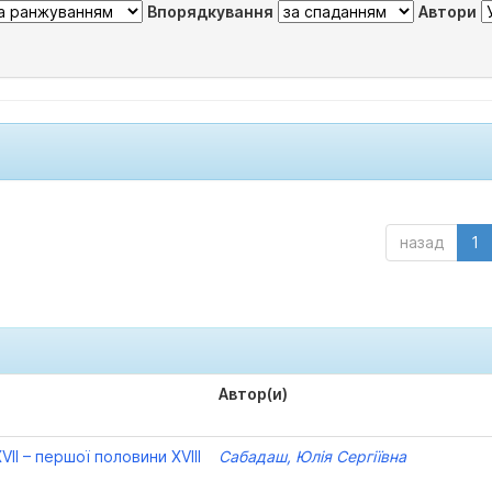
Впорядкування
Автори
назад
1
Автор(и)
VII – першої половини XVIII
Сабадаш, Юлія Сергіївна