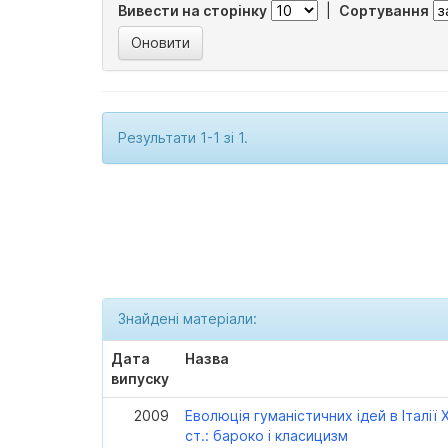
Вивести на сторінку
|
Сортування
Результати 1-1 зі 1.
Знайдені матеріали:
Дата
Назва
випуску
2009
Еволюція гуманістичних ідей в Італії X
ст.: бароко і класицизм