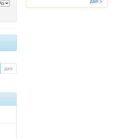
далі >
далі