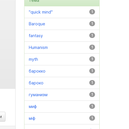
Тема
"quick mind"
1
Baroque
1
fantasy
1
Humanism
1
myth
1
барокко
1
бароко
1
гуманизм
1
миф
1
міф
1