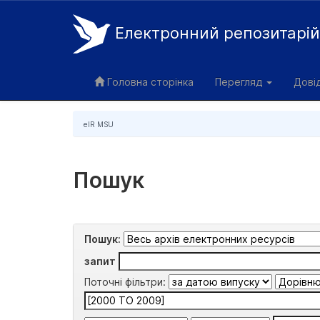
Електронний репозитарі
Skip
navigation
Головна сторінка
Перегляд
Дові
eIR MSU
Пошук
Пошук:
запит
Поточні фільтри: