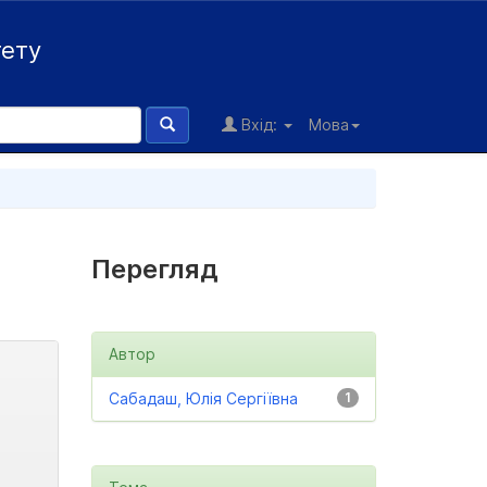
тету
Вхід:
Мова
Перегляд
Автор
Сабадаш, Юлія Сергіївна
1